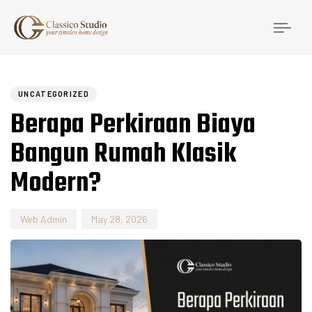
Togg
navi
Author
Published
PUBLISHED
on:
IN:
UNCATEGORIZED
Berapa Perkiraan Biaya
Bangun Rumah Klasik
Modern?
Web Admin
May 28, 2026