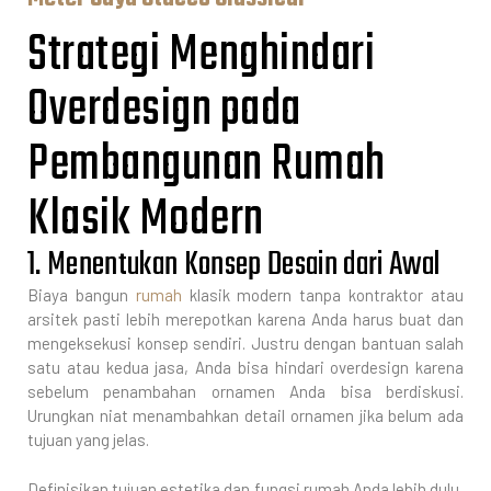
Strategi Menghindari
Overdesign pada
Pembangunan Rumah
Klasik Modern
1. Menentukan Konsep Desain dari Awal
Biaya bangun
rumah
klasik modern tanpa kontraktor atau
arsitek pasti lebih merepotkan karena Anda harus buat dan
mengeksekusi konsep sendiri. Justru dengan bantuan salah
satu atau kedua jasa, Anda bisa hindari overdesign karena
sebelum penambahan ornamen Anda bisa berdiskusi.
Urungkan niat menambahkan detail ornamen jika belum ada
tujuan yang jelas.
Definisikan tujuan estetika dan fungsi rumah Anda lebih dulu,