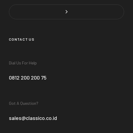
CONTACT US
Dial Us For Help
0812 200 200 75
Got A Question?
sales@classico.co.id