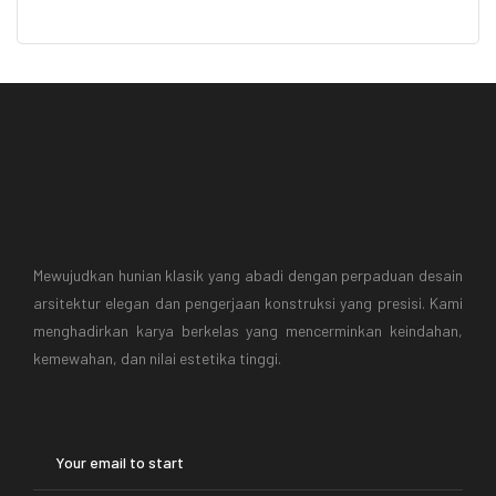
Mewujudkan hunian klasik yang abadi dengan perpaduan desain
arsitektur elegan dan pengerjaan konstruksi yang presisi. Kami
menghadirkan karya berkelas yang mencerminkan keindahan,
kemewahan, dan nilai estetika tinggi.