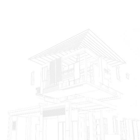
>300 m²
Hubungi CS
💡
Harga menyesuaikan kompleksitas desain classic, material
pilihan, dan jumlah ruang yang dikerjakan.