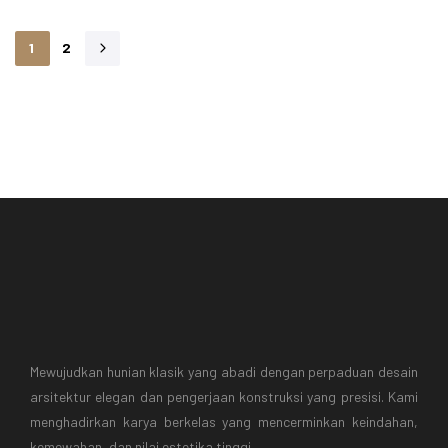
1
2
Mewujudkan hunian klasik yang abadi dengan perpaduan desain
arsitektur elegan dan pengerjaan konstruksi yang presisi. Kami
menghadirkan karya berkelas yang mencerminkan keindahan,
kemewahan, dan nilai estetika tinggi.