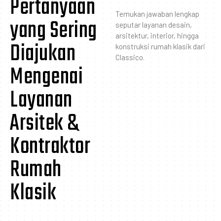
Pertanyaan
Temukan jawaban lengkap
yang Sering
seputar layanan desain,
arsitektur, interior, hingga
Diajukan
konstruksi rumah klasik dari
Classico.
Mengenai
Layanan
Arsitek &
Kontraktor
Rumah
Klasik