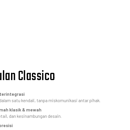
lan Classico
terintegrasi
dalam satu kendali, tanpa miskomunikasi antar pihak.
umah klasik & mewah
etail, dan kesinambungan desain.
presisi