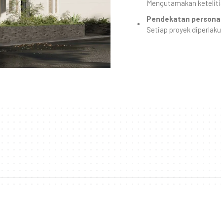
Mengutamakan ketelitia
Pendekatan personal
Setiap proyek diperlaku
vasi Rumah Bersama Classico