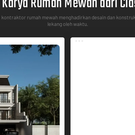
l Karya Rumah Mewah dari Cla
 kontraktor rumah mewah menghadirkan desain dan konstruksi 
lekang oleh waktu.