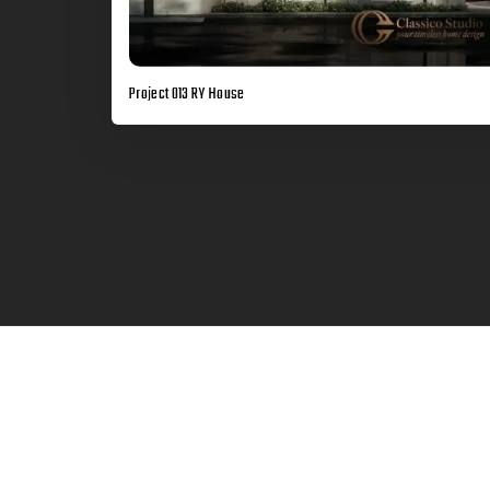
Project 013 RY House
Estimasi Biaya Jasa Renovas