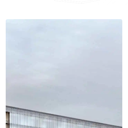
CLASSICO
Untuk Siapa Layanan Jasa Bangun
Rumah Ini Dirancang?
Classico Cocok untuk Anda Jika:
Menginginkan rumah dengan kualitas
konstruksi yang rapi dan terencana.
Mengutamakan perencanaan desain
sebelum pembangunan.
Menghargai transparansi proses dan
komunikasi yang jelas.