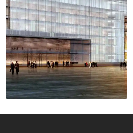
Mencari kontraktor bangun rumah di
Depok dengan standar profesional.
Classico Kurang Tepat Jika:
Mencari jasa bangun rumah dengan fokus
harga termurah tanpa perencanaan.
Menginginkan proses instan tanpa
tahapan desain yang matang.