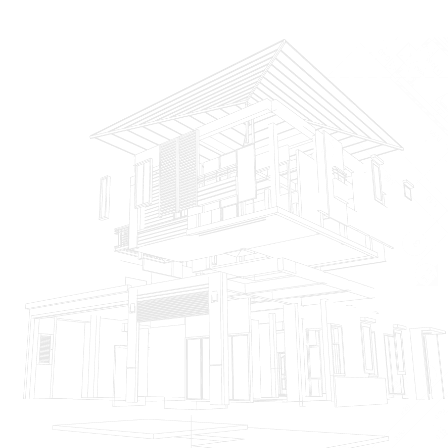
Catatan: Estimasi bersifat fleksibel dan akan disesuaikan setelah
konsultasi dan perencanaan detail.