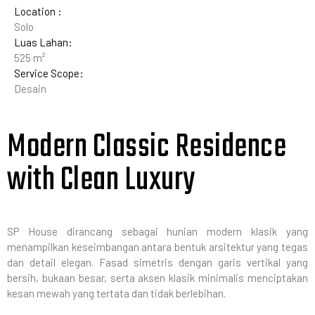
Location :
Solo
Luas Lahan:
525 m²
Service Scope:
Desain
Modern Classic Residence
with Clean Luxury
SP House dirancang sebagai hunian modern klasik yang
menampilkan keseimbangan antara bentuk arsitektur yang tegas
dan detail elegan. Fasad simetris dengan garis vertikal yang
bersih, bukaan besar, serta aksen klasik minimalis menciptakan
kesan mewah yang tertata dan tidak berlebihan.